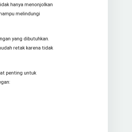
 tidak hanya menonjolkan
us mampu melindungi
ungan yang dibutuhkan.
udah retak karena tidak
at penting untuk
egan: