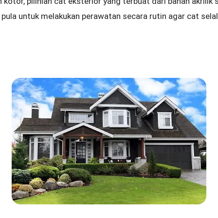
kotor, pilihlah cat eksterior yang terbuat dari bahan akrili
 pula untuk melakukan perawatan secara rutin agar cat sela