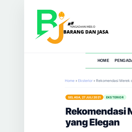
HOME
PENGAD
Home
»
Eksterior
»
Rekomendasi Merek d
SELASA, 27 JULI 2021
EKSTERIOR
Rekomendasi M
yang Elegan