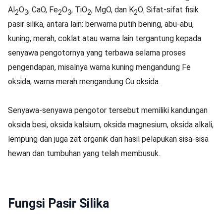
Al
O
, CaO, Fe
O
, TiO
, MgO, dan K
O. Sifat-sifat fisik
2
3
2
3
2
2
pasir silika, antara lain: berwarna putih bening, abu-abu,
kuning, merah, coklat atau warna lain tergantung kepada
senyawa pengotornya yang terbawa selama proses
pengendapan, misalnya warna kuning mengandung Fe
oksida, warna merah mengandung Cu oksida.
Senyawa-senyawa pengotor tersebut memiliki kandungan
oksida besi, oksida kalsium, oksida magnesium, oksida alkali,
lempung dan juga zat organik dari hasil pelapukan sisa-sisa
hewan dan tumbuhan yang telah membusuk.
Fungsi Pasir Silika