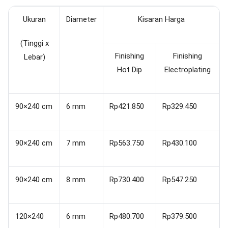
Ukuran
Diameter
Kisaran Harga
(Tinggi x
Finishing
Finishing
Lebar)
Hot Dip
Electroplating
90×240 cm
6 mm
Rp421.850
Rp329.450
90×240 cm
7 mm
Rp563.750
Rp430.100
90×240 cm
8 mm
Rp730.400
Rp547.250
120×240
6 mm
Rp480.700
Rp379.500