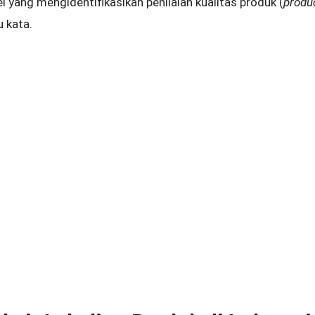
bel yang mengidentifikasikan penilaian kualitas produk (
produc
 kata.