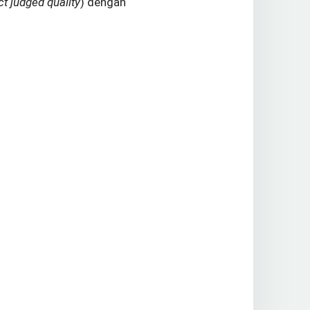
t judged quality
) dengan