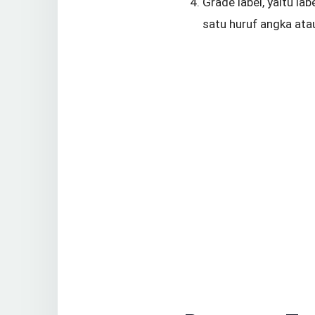
Grade label, yaitu la
satu huruf angka atau