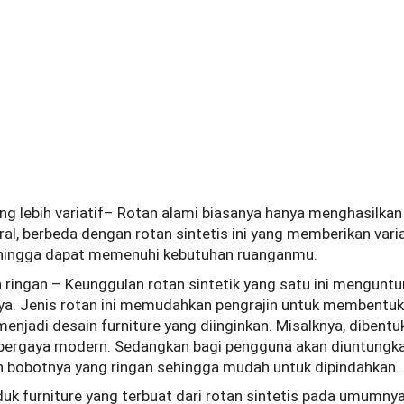
ng lebih variatif– Rotan alami biasanya hanya menghasilka
ral, berbeda dengan rotan sintetis ini yang memberikan vari
ehingga dapat memenuhi kebutuhan ruanganmu.
n ringan – Keunggulan rotan sintetik yang satu ini mengunt
a. Jenis rotan ini memudahkan pengrajin untuk membent
menjadi desain furniture yang diinginkan. Misalknya, dibentu
bergaya modern. Sedangkan bagi pengguna akan diuntungka
an bobotnya yang ringan sehingga mudah untuk dipindahkan.
oduk furniture yang terbuat dari rotan sintetis pada umumnya 