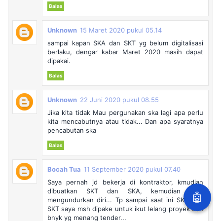
Balas
Unknown
15 Maret 2020 pukul 05.14
sampai kapan SKA dan SKT yg belum digitalisasi
berlaku, dengar kabar Maret 2020 masih dapat
dipakai.
Balas
Unknown
22 Juni 2020 pukul 08.55
Jika kita tidak Mau pergunakan ska lagi apa perlu
kita mencabutnya atau tidak... Dan apa syaratnya
pencabutan ska
Balas
Bocah Tua
11 September 2020 pukul 07.40
Saya pernah jd bekerja di kontraktor, kmudian
dibuatkan SKT dan SKA, kemudian saya
🤖
mengundurkan diri... Tp sampai saat ini SKA dan
SKT saya msh dipake untuk ikut lelang proyek dan
bnyk yg menang tender...