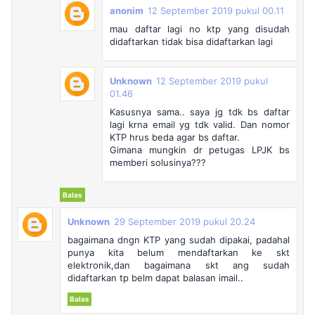
anonim
12 September 2019 pukul 00.11
mau daftar lagi no ktp yang disudah
didaftarkan tidak bisa didaftarkan lagi
Unknown
12 September 2019 pukul
01.46
Kasusnya sama.. saya jg tdk bs daftar
lagi krna email yg tdk valid. Dan nomor
KTP hrus beda agar bs daftar.
Gimana mungkin dr petugas LPJK bs
memberi solusinya???
Balas
Unknown
29 September 2019 pukul 20.24
bagaimana dngn KTP yang sudah dipakai, padahal
punya kita belum mendaftarkan ke skt
elektronik,dan bagaimana skt ang sudah
didaftarkan tp belm dapat balasan imail..
Balas