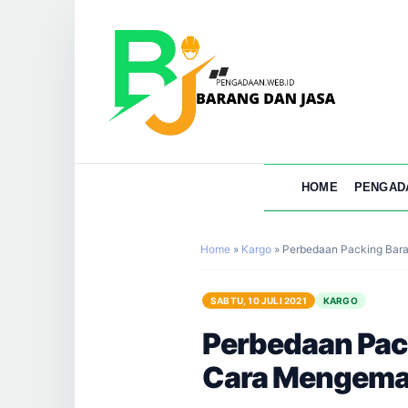
HOME
PENGAD
Home
»
Kargo
»
Perbedaan Packing Bara
SABTU, 10 JULI 2021
KARGO
Perbedaan Pack
Cara Mengema