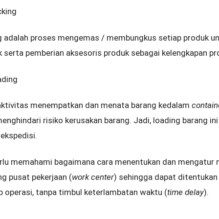
cking
g adalah proses mengemas / membungkus setiap produk unt
 serta pemberian aksesoris produk sebagai kelengkapan pr
ading
aktivitas menempatkan dan menata barang kedalam
contai
nghindari risiko kerusakan barang. Jadi, loading barang ini
 ekspedisi.
erlu memahami bagaimana cara menentukan dan mengatur m
g pusat pekerjaan (
work center
) sehingga dapat ditentukan
ap operasi, tanpa timbul keterlambatan waktu (
time delay
).