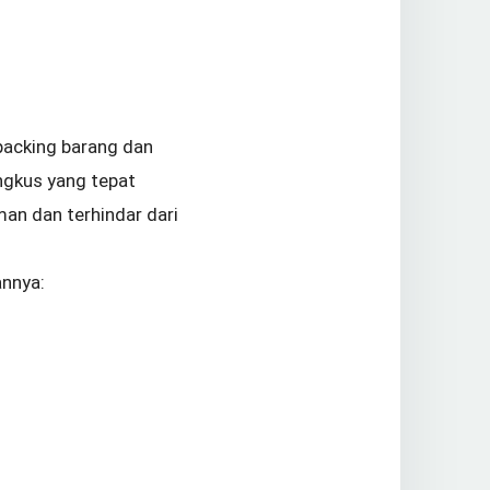
packing barang dan
ngkus yang tepat
man dan terhindar dari
annya: