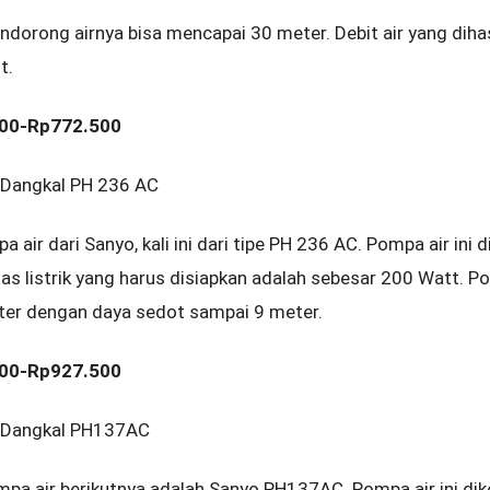
orong airnya bisa mencapai 30 meter. Debit air yang diha
it.
000-Rp772.500
Dangkal PH 236 AC
air dari Sanyo, kali ini dari tipe PH 236 AC. Pompa air ini d
as listrik yang harus disiapkan adalah sebesar 200 Watt. Po
er dengan daya sedot sampai 9 meter.
000-Rp927.500
 Dangkal PH137AC
a air berikutnya adalah Sanyo PH137AC. Pompa air ini di