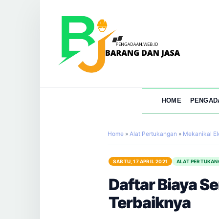
HOME
PENGAD
Home
»
Alat Pertukangan
»
Mekanikal El
SABTU, 17 APRIL 2021
ALAT PERTUKA
Daftar Biaya S
Terbaiknya