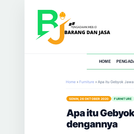
HOME
PENGAD
Home
»
Furniture
»
Apa itu Gebyok Jawa
SENIN, 26 OKTOBER 2020
FURNITURE
Apa itu Gebyok
dengannya