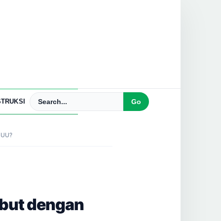
TRUKSI
n UU?
abut dengan