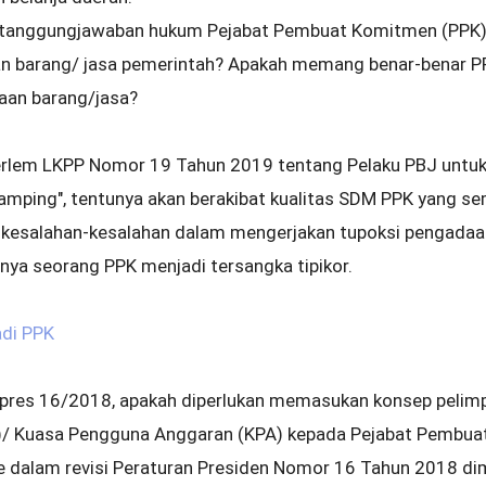
ertanggungjawaban hukum Pejabat Pembuat Komitmen (PPK) 
 barang/ jasa pemerintah? Apakah memang benar-benar P
aan barang/jasa?
erlem LKPP Nomor 19 Tahun 2019 tentang Pelaku PBJ untuk
amping", tentunya akan berakibat kualitas SDM PPK yang s
 kesalahan-kesalahan dalam mengerjakan tupoksi pengadaa
ya seorang PPK menjadi tersangka tipikor.
adi PPK
Perpres 16/2018, apakah diperlukan memasukan konsep peli
/ Kuasa Pengguna Anggaran (KPA) kepada Pejabat Pembua
ke dalam revisi Peraturan Presiden Nomor 16 Tahun 2018 d