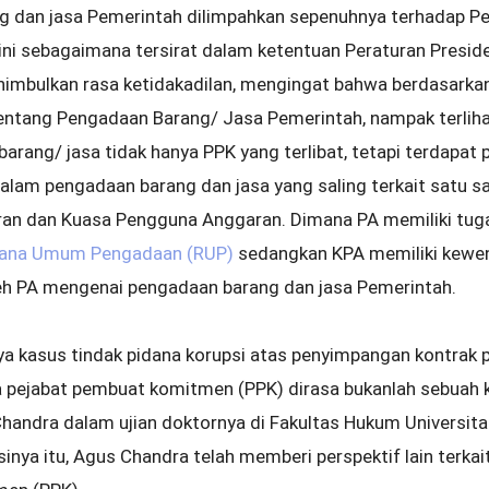
g dan jasa Pemerintah dilimpahkan sepenuhnya terhadap P
ini sebagaimana tersirat dalam ketentuan Peraturan Pres
enimbulkan rasa ketidakadilan, mengingat bahwa berdasarka
ntang Pengadaan Barang/ Jasa Pemerintah, nampak terlih
rang/ jasa tidak hanya PPK yang terlibat, tetapi terdapat p
alam pengadaan barang dan jasa yang saling terkait satu sa
an dan Kuasa Pengguna Anggaran. Dimana PA memiliki tu
ana Umum Pengadaan (RUP)
sedangkan KPA memiliki kewe
eh PA mengenai pengadaan barang dan jasa Pemerintah.
a kasus tindak pidana korupsi atas penyimpangan kontrak 
a pejabat pembuat komitmen (PPK) dirasa bukanlah sebuah ke
handra dalam ujian doktornya di Fakultas Hukum Universitas
sinya itu, Agus Chandra telah memberi perspektif lain terk