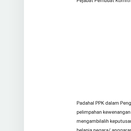
Pejabat Pembuat Komitm
Padahal PPK dalam Peng
pelimpahan kewenangan 
mengambilalih keputusa
belanja negara/ anggaran