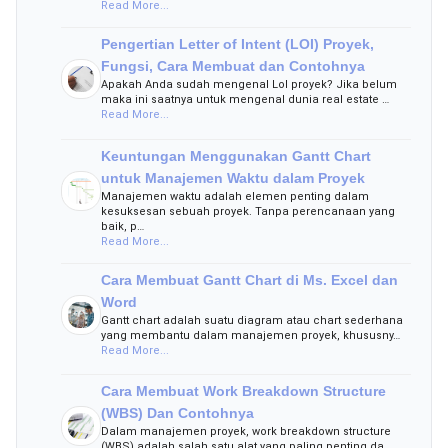
Read More...
Pengertian Letter of Intent (LOI) Proyek,
Fungsi, Cara Membuat dan Contohnya
Apakah Anda sudah mengenal LoI proyek? Jika belum
maka ini saatnya untuk mengenal dunia real estate …
Read More...
Keuntungan Menggunakan Gantt Chart
untuk Manajemen Waktu dalam Proyek
Manajemen waktu adalah elemen penting dalam
kesuksesan sebuah proyek. Tanpa perencanaan yang
baik, p…
Read More...
Cara Membuat Gantt Chart di Ms. Excel dan
Word
Gantt chart adalah suatu diagram atau chart sederhana
yang membantu dalam manajemen proyek, khususny…
Read More...
Cara Membuat Work Breakdown Structure
(WBS) Dan Contohnya
Dalam manajemen proyek, work breakdown structure
(WBS) adalah salah satu alat yang paling penting da…