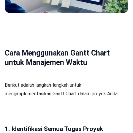
Cara Menggunakan Gantt Chart
untuk Manajemen Waktu
Berikut adalah langkah-langkah untuk
mengimplementasikan Gantt Chart dalam proyek Anda:
1. Identifikasi Semua Tugas Proyek