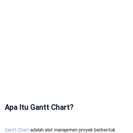
Apa Itu Gantt Chart?
Gantt Chart
adalah alat manajemen proyek berbentuk