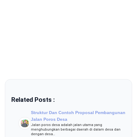
Related Posts :
Struktur Dan Contoh Proposal Pembangunan
Jalan Poros Desa
Jalan poros desa adalah jalan utama yang
menghubungkan berbagai daerah di dalam desa dan
dengan desa…