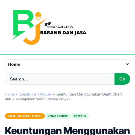
Home
»
Konstruksi
»
Proyek
»
Keuntungan Menggunakan Gantt Chart
untuk Manajemen Waktu dalam Proyek
RABU, 05 MARET 2025
KONSTRUKSI
PROYEK
Keuntungan Menggunakan