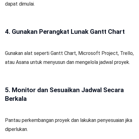
dapat dimulai.
4. Gunakan Perangkat Lunak Gantt Chart
Gunakan alat seperti Gantt Chart, Microsoft Project, Trello,
atau Asana untuk menyusun dan mengelola jadwal proyek.
5. Monitor dan Sesuaikan Jadwal Secara
Berkala
Pantau perkembangan proyek dan lakukan penyesuaian jika
diperlukan.