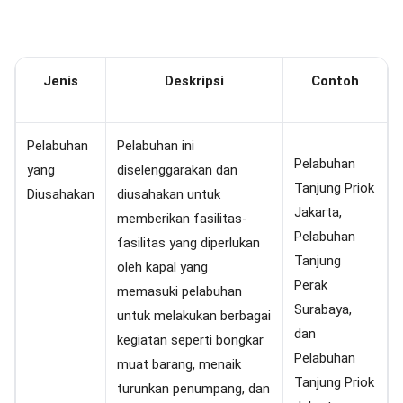
Jenis
Deskripsi
Contoh
Pelabuhan
Pelabuhan ini
Pelabuhan
yang
diselenggarakan dan
Tanjung Priok
Diusahakan
diusahakan untuk
Jakarta,
memberikan fasilitas-
Pelabuhan
fasilitas yang diperlukan
Tanjung
oleh kapal yang
Perak
memasuki pelabuhan
Surabaya,
untuk melakukan berbagai
dan
kegiatan seperti bongkar
Pelabuhan
muat barang, menaik
Tanjung Priok
turunkan penumpang, dan