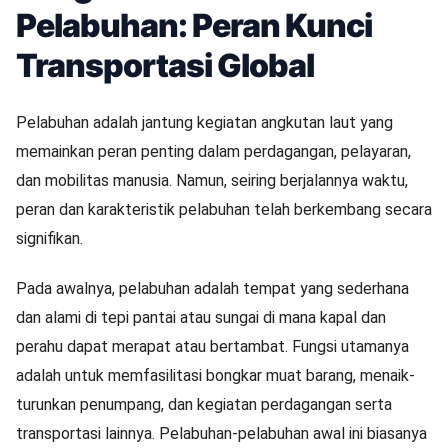
Pelabuhan: Peran Kunci
Transportasi Global
Pelabuhan adalah jantung kegiatan angkutan laut yang
memainkan peran penting dalam perdagangan, pelayaran,
dan mobilitas manusia. Namun, seiring berjalannya waktu,
peran dan karakteristik pelabuhan telah berkembang secara
signifikan.
Pada awalnya, pelabuhan adalah tempat yang sederhana
dan alami di tepi pantai atau sungai di mana kapal dan
perahu dapat merapat atau bertambat. Fungsi utamanya
adalah untuk memfasilitasi bongkar muat barang, menaik-
turunkan penumpang, dan kegiatan perdagangan serta
transportasi lainnya. Pelabuhan-pelabuhan awal ini biasanya