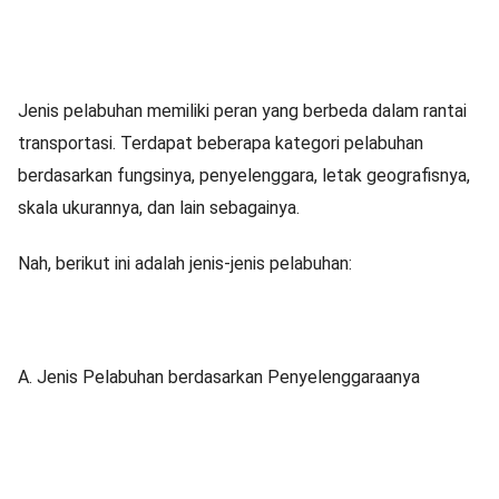
Jenis pelabuhan memiliki peran yang berbeda dalam rantai
transportasi. Terdapat beberapa kategori pelabuhan
berdasarkan fungsinya, penyelenggara, letak geografisnya,
skala ukurannya, dan lain sebagainya.
Nah, berikut ini adalah jenis-jenis pelabuhan:
A. Jenis Pelabuhan berdasarkan Penyelenggaraanya