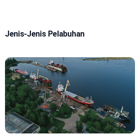
Jenis-Jenis Pelabuhan