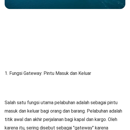
1. Fungsi Gateway: Pintu Masuk dan Keluar
Salah satu fungsi utama pelabuhan adalah sebagai pintu
masuk dan keluar bagi orang dan barang. Pelabuhan adalah
titik awal dan akhir perjalanan bagi kapal dan kargo. Oleh
karena itu, sering disebut sebagai "gateway" karena