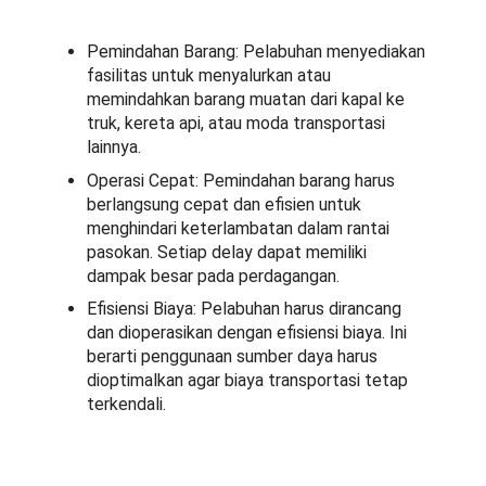
Pemindahan Barang: Pelabuhan menyediakan
fasilitas untuk menyalurkan atau
memindahkan barang muatan dari kapal ke
truk, kereta api, atau moda transportasi
lainnya.
Operasi Cepat: Pemindahan barang harus
berlangsung cepat dan efisien untuk
menghindari keterlambatan dalam rantai
pasokan. Setiap delay dapat memiliki
dampak besar pada perdagangan.
Efisiensi Biaya: Pelabuhan harus dirancang
dan dioperasikan dengan efisiensi biaya. Ini
berarti penggunaan sumber daya harus
dioptimalkan agar biaya transportasi tetap
terkendali.