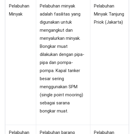
Pelabuhan
Pelabuhan minyak
Pelabuhan
Minyak
adalah fasilitas yang
Minyak Tanjung
digunakan untuk
Priok (Jakarta)
mengangkut dan
menyalurkan minyak.
Bongkar muat
dilakukan dengan pipa-
pipa dan pompa-
pompa. Kapal tanker
besar sering
menggunakan SPM
(single point mooring)
sebagai sarana
bongkar muat.
Pelabuhan
Pelabuhan barang
Pelabuhan