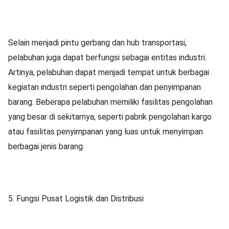
Selain menjadi pintu gerbang dan hub transportasi,
pelabuhan juga dapat berfungsi sebagai entitas industri.
Artinya, pelabuhan dapat menjadi tempat untuk berbagai
kegiatan industri seperti pengolahan dan penyimpanan
barang. Beberapa pelabuhan memiliki fasilitas pengolahan
yang besar di sekitarnya, seperti pabrik pengolahan kargo
atau fasilitas penyimpanan yang luas untuk menyimpan
berbagai jenis barang.
5. Fungsi Pusat Logistik dan Distribusi