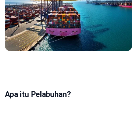
Apa itu Pelabuhan?