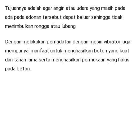
Tujuannya adalah agar angin atau udara yang masih pada
ada pada adonan tersebut dapat keluar sehingga tidak
menimbulkan rongga atau lubang.
Dengan melakukan pemadatan dengan mesin vibrator juga
mempunyai manfaat untuk menghasilkan beton yang kuat
dan tahan lama serta menghasilkan permukaan yang halus
pada beton.