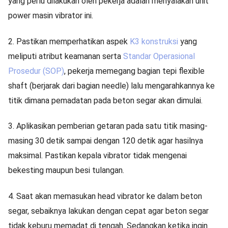
yang perlu dilakukan oleh pekerja adalah menyalakan unit
power masin vibrator ini.
2. Pastikan memperhatikan aspek
K3 konstruksi
yang
meliputi atribut keamanan serta
Standar Operasional
Prosedur (SOP)
, pekerja memegang bagian tepi flexible
shaft (berjarak dari bagian needle) lalu mengarahkannya ke
titik dimana pemadatan pada beton segar akan dimulai.
3. Aplikasikan pemberian getaran pada satu titik masing-
masing 30 detik sampai dengan 120 detik agar hasilnya
maksimal. Pastikan kepala vibrator tidak mengenai
bekesting maupun besi tulangan.
4. Saat akan memasukan head vibrator ke dalam beton
segar, sebaiknya lakukan dengan cepat agar beton segar
tidak keburu memadat di tengah. Sedangkan ketika ingin