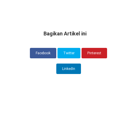
Bagikan Artikel ini
Facebook
Twitter
Pinterest
LinkedIn