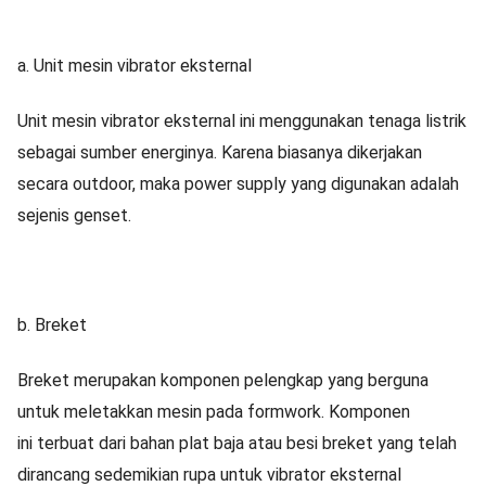
a. Unit mesin vibrator eksternal
Unit mesin vibrator eksternal ini menggunakan tenaga listrik
sebagai sumber energinya. Karena biasanya dikerjakan
secara outdoor, maka power supply yang digunakan adalah
sejenis genset.
b. Breket
Breket merupakan komponen pelengkap yang berguna
untuk meletakkan mesin pada formwork. Komponen
ini terbuat dari bahan plat baja atau besi breket yang telah
dirancang sedemikian rupa untuk vibrator eksternal