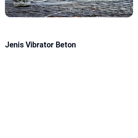
Jenis Vibrator Beton