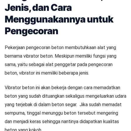
Jenis, dan Cara
Menggunakannya untuk
Pengecoran
Pekerjaan pengecoran beton membutuhkaan alat yang
bernama vibrator beton. Meskipun memiliki fungsi yang
sama, yaitu sebagai alat penggetar pada pengecoran
beton, vibrator ini memiliki beberapa jenis.
Vibrator beton ini akan bekerja dengan cara memadatkan
beton yang sudah dituangkan sekaligus mengeluarkan udara
yang terjebak di dalam beton segar. Jika sudah memadat
sempurna, tinggal menunggu beton tersebut mengering
dan menjadi keras sehingga nantinya didapatkan kualitas
beton yang kokoh.