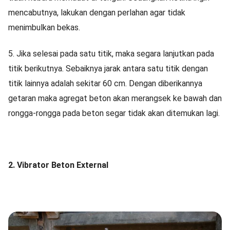
mencabutnya, lakukan dengan perlahan agar tidak
menimbulkan bekas.
5. Jika selesai pada satu titik, maka segara lanjutkan pada
titik berikutnya. Sebaiknya jarak antara satu titik dengan
titik lainnya adalah sekitar 60 cm. Dengan diberikannya
getaran maka agregat beton akan merangsek ke bawah dan
rongga-rongga pada beton segar tidak akan ditemukan lagi.
2. Vibrator Beton External