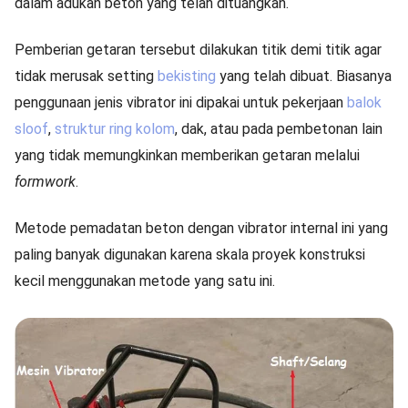
dalam adukan beton yang telah dituangkan.
Pemberian getaran tersebut dilakukan titik demi titik agar
tidak merusak setting
bekisting
yang telah dibuat. Biasanya
penggunaan jenis vibrator ini dipakai untuk pekerjaan
balok
sloof
,
struktur ring kolom
, dak, atau pada pembetonan lain
yang tidak memungkinkan memberikan getaran melalui
formwork
.
Metode pemadatan beton dengan vibrator internal ini yang
paling banyak digunakan karena skala proyek konstruksi
kecil menggunakan metode yang satu ini.