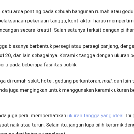
satu area penting pada sebuah bangunan rumah atau gedun
h pelaksanaan pekerjaan tangga, kontraktor harus mempert
ncangan secara kreatif. Salah satunya terkait dengan piliha
ngga biasanya berbentuk persegi atau persegi panjang, deng
x120, dan lain sebagainya. Keramik tangga dengan ukuran 
perti pada beberapa fasilitas publik.
ga di rumah sakit, hotel, gedung perkantoran,
mall
, dan lain
 Anda juga mengingkan untuk menggunakan keramik ukuran be
Anda juga perlu memperhatikan
ukuran tangga yang ideal
. In
t naik atau turun. Selain itu, jangan lupa pilih keramik den
ngguna dari bahaya terpeleset.