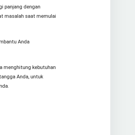
egi panjang dengan
pat masalah saat memulai
embantu Anda
ara menghitung kebutuhan
tangga Anda, untuk
nda.