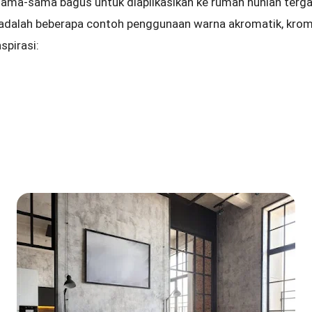
sama-sama bagus untuk diaplikasikan ke rumah hunian terg
 adalah beberapa contoh penggunaan warna akromatik, kro
spirasi: