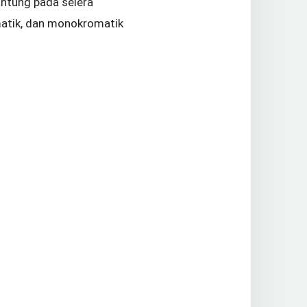
antung pada selera
matik, dan monokromatik