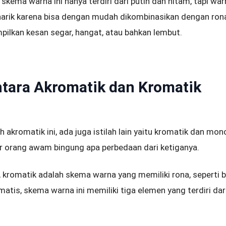
kema warna ini hanya terdiri dari putih dan hitam, tapi war
narik karena bisa dengan mudah dikombinasikan dengan ron
pilkan kesan segar, hangat, atau bahkan lembut.
tara Akromatik dan Kromatik
 akromatik ini, ada juga istilah lain yaitu kromatik dan mo
 orang awam bingung apa perbedaan dari ketiganya.
, kromatik adalah skema warna yang memiliki rona, seperti bi
atis, skema warna ini memiliki tiga elemen yang terdiri dari