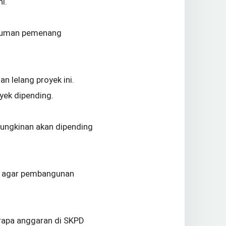
i.
umuman pemenang
n lelang proyek ini.
yek dipending.
mungkinan akan dipending
si agar pembangunan
erapa anggaran di SKPD