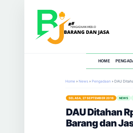
HOME
PENGAD
Home
»
News
»
Pengadaan
»
DAU Ditaha
SELASA, 27 SEPTEMBER 2016
NEWS
DAU Ditahan Rp
Barang dan Ja