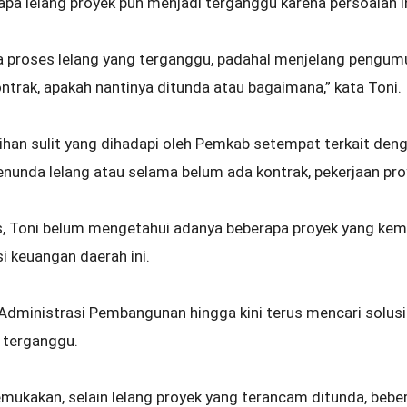
pa lelang proyek pun menjadi terganggu karena persoalan in
pa proses lelang yang terganggu, padahal menjelang peng
trak, apakah nantinya ditunda atau bagaimana,” kata Toni.
ihan sulit yang dihadapi oleh Pemkab setempat terkait denga
enunda lelang atau selama belum ada kontrak, pekerjaan pro
is, Toni belum mengetahui adanya beberapa proyek yang ke
i keuangan daerah ini.
 Administrasi Pembangunan hingga kini terus mencari solu
k terganggu.
mukakan, selain lelang proyek yang terancam ditunda, beb