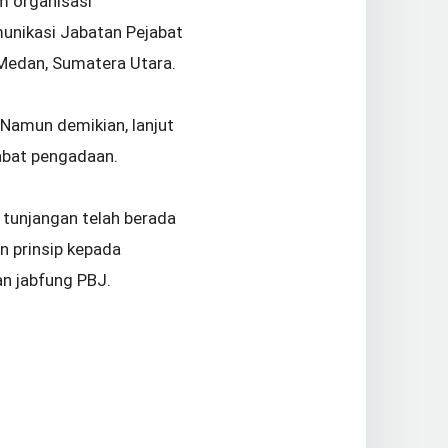
am organisasi
unikasi Jabatan Pejabat
Medan, Sumatera Utara.
Namun demikian, lanjut
jabat pengadaan.
tunjangan telah berada
n prinsip kepada
n jabfung PBJ.