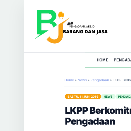
HOME
PENGAD
Home
»
News
»
Pengadaan
»
LKPP Berko
SABTU, 11 JUNI 2016
NEWS
PENGAD
LKPP Berkomit
Pengadaan