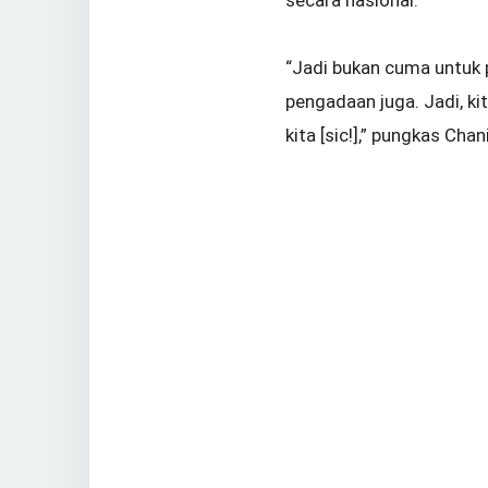
“Jadi bukan cuma untuk pe
pengadaan juga. Jadi, k
kita [sic!],” pungkas Cha