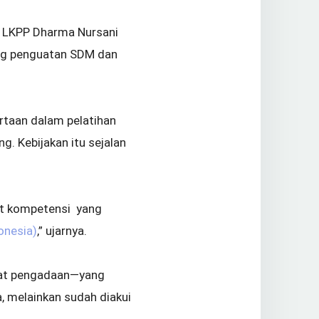
 LKPP Dharma Nursani
ung penguatan SDM dan
ertaan dalam pelatihan
g. Kebijakan itu sejalan
nit kompetensi yang
onesia)
,” ujarnya.
abat pengadaan—yang
a, melainkan sudah diakui