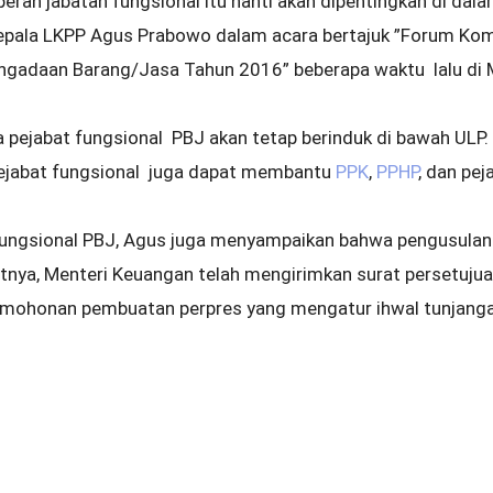
 peran jabatan fungsional itu nanti akan dipentingkan di dal
Kepala LKPP Agus Prabowo dalam acara bertajuk ”Forum Kom
engadaan Barang/Jasa Tahun 2016” beberapa waktu lalu di 
pejabat fungsional PBJ akan tetap berinduk di bawah ULP. 
pejabat fungsional juga dapat membantu
PPK
,
PPHP
, dan pe
fungsional PBJ, Agus juga menyampaikan bahwa pengusulan 
tnya, Menteri Keuangan telah mengirimkan surat persetujua
mohonan pembuatan perpres yang mengatur ihwal tunjanga