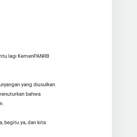
pintu lagi KemenPANRB
tunjangan yang diusulkan.
 menuturkan bahwa
n.
, begitu ya, dan kita