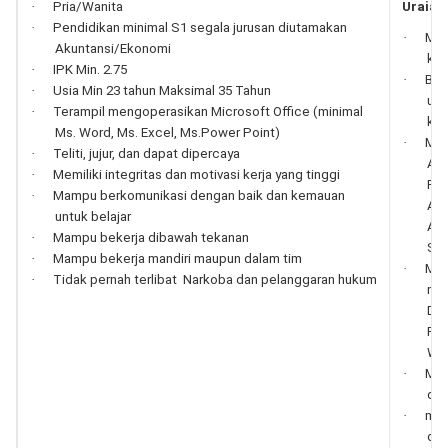
·
Pria/Wanita
Uraian 
·
Pendidikan minimal S1 segala jurusan diutamakan
·
Mem
Akuntansi/Ekonomi
keg
·
IPK Min. 2.75
·
Ber
·
Usia Min 23 tahun Maksimal 35 Tahun
unt
·
Terampil mengoperasikan Microsoft Office (minimal
keg
Ms. Word, Ms. Excel, Ms.Power Point)
·
Men
·
Teliti, jujur, dan dapat dipercaya
Ang
·
Memiliki integritas dan motivasi kerja yang tinggi
Ren
·
Mampu berkomunikasi dengan baik dan kemauan
Ang
untuk belajar
Adv
·
Mampu bekerja dibawah tekanan
San
·
Mampu bekerja mandiri maupun dalam tim
·
Men
·
Tidak pernah terlibat Narkoba dan pelanggaran hukum
muk
Dir
Pen
Wila
·
Men
dan
·
men
din