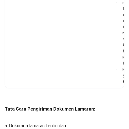
·
mel
kom
den
uni
ins
·
mem
sep
kel
hon
·
Men
lap
·
Mel
yan
ker
Tata Cara Pengiriman Dokumen Lamaran:
a. Dokumen lamaran terdiri dari :