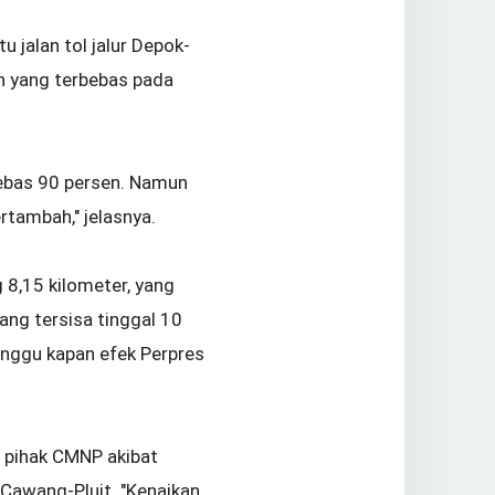
 jalan tol jalur Depok-
an yang terbebas pada
 bebas 90 persen. Namun
rtambah," jelasnya.
 8,15 kilometer, yang
ng tersisa tinggal 10
unggu kapan efek Perpres
 pihak CMNP akibat
r Cawang-Pluit. "Kenaikan