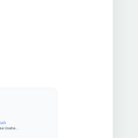
tah
sa Usaha …