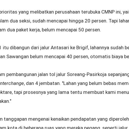
rioritas yang melibatkan perusahaan terubuka CMNP ini, yaitu
dalam dua seksi, sudah mencapai hingga 20 persen. Tapi lah
lam dua paket kerja, belum mencapai 50 persen.
1 itu dibangun dari jalur Antasari ke Brigif, lahannya sudah
 dan Sawangan belum mencapai 40 persen, otomatis biaya be
m pembangunan jalan tol jalur Soreang-Pasirkoja sepanjang
interchange
, dan 4 jembatan. "Lahan yang belum bebas mema
hektare, tapi prosesnya yang lama tentu membuat kami men
akan."
n tanggapan mengenai kenaikan pendapatan yang diperoleh
dalam kota di beberapa ruas yang mereka pegang, seperti jalu