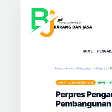
HOME
PENGAD
Home
»
News
»
Pengadaan
»
Perpres
»
P
JUMAT, 20 NOVEMBER 2015
NEWS
P
Perpres Pengad
Pembangunan K