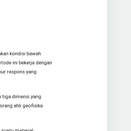
akan kondisi bawah
etode ini bekerja dengan
ukur respons yang
u tiga dimensi yang
rang ahli geofisika
 suatu material.