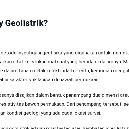
y Geolistrik?
h metode investigasi geofisika yang digunakan untuk memet
kan sifat kelistrikan material yang berada di dalamnya. M
 ke dalam tanah melalui elektroda tertentu, kemudian meng
hui karakteristik lapisan di bawah permukaan.
biasanya disajikan dalam bentuk penampang dua dimensi ata
esistivitas bawah permukaan. Dari penampang tersebut, seo
n kondisi geologi yang ada pada lokasi survei.
y geolistrik adalah resistivitas atau hambatan jenis listrik