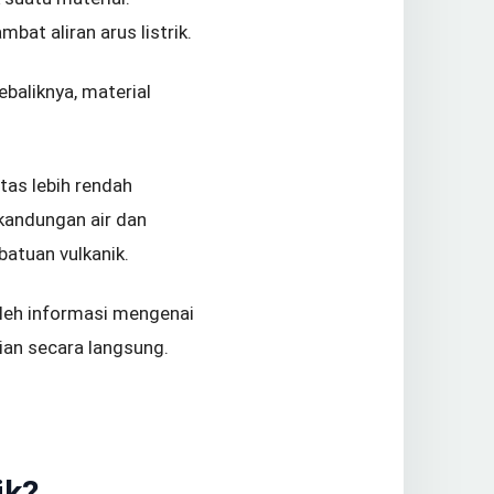
t aliran arus listrik.
baliknya, material
tas lebih rendah
kandungan air dan
batuan vulkanik.
leh informasi mengenai
ian secara langsung.
ik?