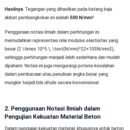
Hasilnya
: Tegangan yang dihasilkan pada batang baja
akibat pembengkokan ini adalah
500 N/mm²
.
Penggunaan notasi ilmiah dalam perhitungan ini
memudahkan representasi nilai modulus elastisitas yang
besar (
2 \times 10^5 \, \text{N/mm}^2
2
×
1
0
5
N/mm
2
),
sehingga perhitungan menjadi lebih sederhana dan mudah
dipahami. Notasi ini juga mengurangi potensi kesalahan
dalam pembacaan atau penulisan angka besar yang
mungkin terjadi bila ditulis secara konvensional.
2. Penggunaan Notasi Ilmiah dalam
Pengujian Kekuatan Material Beton
Dalam pengujian kekuatan material, khususnya untuk beton