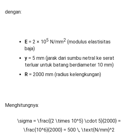
dengan:
5
2
E
= 2 × 10
N/mm
(modulus elastisitas
baja)
y
= 5 mm (jarak dari sumbu netral ke serat
terluar untuk batang berdiameter 10 mm)
R
= 2000 mm (radius kelengkungan)
Menghitungnya:
\sigma = \frac{(2 \times 10^5) \cdot 5}{2000} =
\frac{10^6}{2000} = 500 \, \text{N/mm}^2