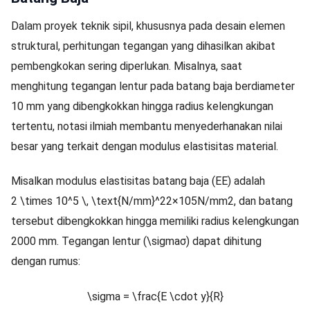
Dalam proyek teknik sipil, khususnya pada desain elemen
struktural, perhitungan tegangan yang dihasilkan akibat
pembengkokan sering diperlukan. Misalnya, saat
menghitung tegangan lentur pada batang baja berdiameter
10 mm yang dibengkokkan hingga radius kelengkungan
tertentu, notasi ilmiah membantu menyederhanakan nilai
besar yang terkait dengan modulus elastisitas material.
Misalkan modulus elastisitas batang baja (
E
E
) adalah
2 \times 10^5 \, \text{N/mm}^2
2
×
1
0
5
N/mm
2
, dan batang
tersebut dibengkokkan hingga memiliki radius kelengkungan
2000 mm. Tegangan lentur (
\sigma
σ
) dapat dihitung
dengan rumus:
\sigma = \frac{E \cdot y}{R}