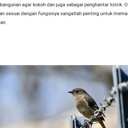
bangunan agar kokoh dan juga sebagai penghantar listrik. Ol
dan sesuai dengan fungsinya sangatlah penting untuk mema
an.