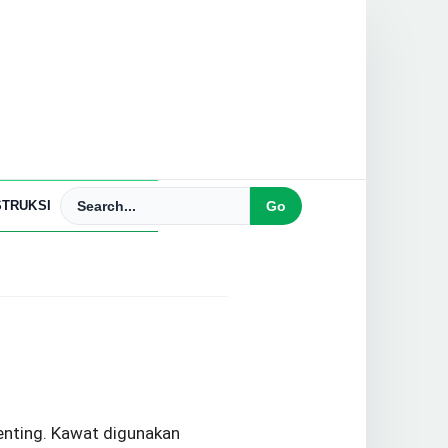
TRUKSI
nting. Kawat digunakan