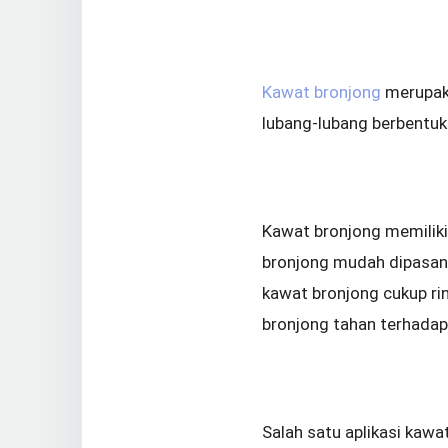
Kawat bronjong
merupaka
lubang-lubang berbentuk
Kawat bronjong memiliki
bronjong mudah dipasang
kawat bronjong cukup ri
bronjong tahan terhadap
Salah satu aplikasi kawa