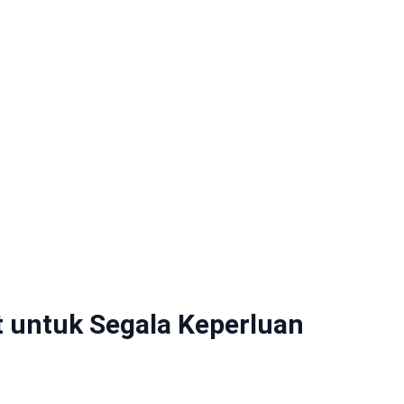
t untuk Segala Keperluan