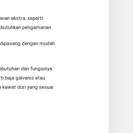
an ekstra, seperti
membutuhkan pengamanan
at dipasang dengan mudah
ebutuhan dan fungsinya.
ti baja galvanis atau
n kawat duri yang sesuai