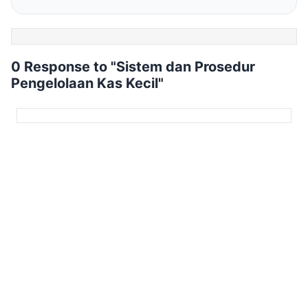
0 Response to "Sistem dan Prosedur
Pengelolaan Kas Kecil"