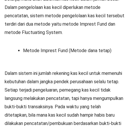
Dalam pengelolaan kas kecil diperlukan metode
pencatatan, sistem metode pengelolaan kas kecil tersebut
terdiri dari dua metode yaitu metode Imprest Fund dan
metode Fluctuating System.
Metode Imprest Fund (Metode dana tetap)
Dalam sistem ini jumlah rekening kas kecil untuk memenuhi
kebutuhan dalam jangka pendek perusahaan selalu tetap.
Setiap terjadi pengeluaran, pemegang kas kecil tidak
langsung melakukan pencatatan, tapi hanya mengumpulkan
bukti-bukti transaksinya. Pada waktu yang telah
ditetapkan, bila mana kas kecil sudah hampir habis baru
dilakukan pencatatan/pembukuan berdasarkan bukti-bukti