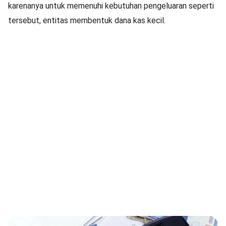
karenanya untuk memenuhi kebutuhan pengeluaran seperti
tersebut, entitas membentuk dana kas kecil.