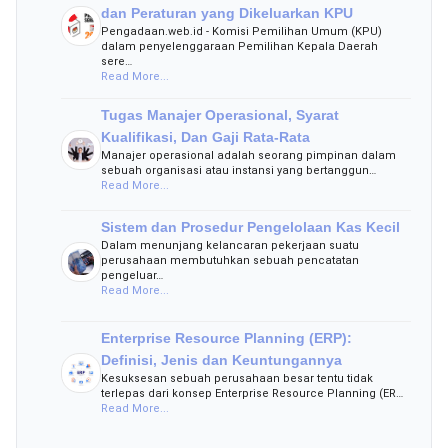
dan Peraturan yang Dikeluarkan KPU
Pengadaan.web.id - Komisi Pemilihan Umum (KPU)
dalam penyelenggaraan Pemilihan Kepala Daerah
sere…
Read More...
Tugas Manajer Operasional, Syarat
Kualifikasi, Dan Gaji Rata-Rata
Manajer operasional adalah seorang pimpinan dalam
sebuah organisasi atau instansi yang bertanggun…
Read More...
Sistem dan Prosedur Pengelolaan Kas Kecil
Dalam menunjang kelancaran pekerjaan suatu
perusahaan membutuhkan sebuah pencatatan
pengeluar…
Read More...
Enterprise Resource Planning (ERP):
Definisi, Jenis dan Keuntungannya
Kesuksesan sebuah perusahaan besar tentu tidak
terlepas dari konsep Enterprise Resource Planning (ER…
Read More...