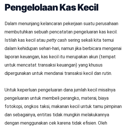
Pengelolaan Kas Kecil
Dalam menunjang kelancaran pekerjaan suatu perusahaan
membutuhkan sebuah pencatatan pengeluaran kas kecil.
Istilah kas kecil atau
petty cash
sering sekali kita temui
dalam kehidupan sehari-hari, namun jika berbicara mengenai
laporan keuangan, kas kecil itu merupakan akun (tempat
untuk mencatat transaksi keuangan) yang khusus
dipergunakan untuk mendanai transaksi kecil dan rutin.
Untuk keperluan pengeluaran dana jumlah kecil misalnya
pengeluaran untuk membeli perangko, materai, biaya
fotokopi, ongkos taksi, makanan kecil untuk tamu pimpinan
dan sebagainya, entitas tidak mungkin melakukannya
dengan menggunakan cek karena tidak efisien. Oleh