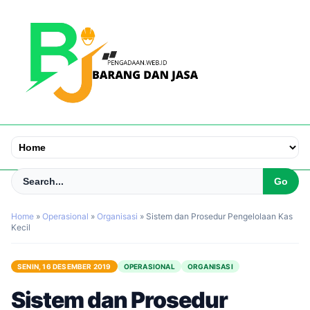
Home
»
Operasional
»
Organisasi
»
Sistem dan Prosedur Pengelolaan Kas
Kecil
SENIN, 16 DESEMBER 2019
OPERASIONAL
ORGANISASI
Sistem dan Prosedur