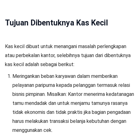
Tujuan Dibentuknya Kas Kecil
Kas kecil dibuat untuk menangani masalah perlengkapan
atau perbekalan kantor, selebihnya tujuan dari dibentuknya
kas kecil adalah sebagai berikut:
Meringankan beban karyawan dalam memberikan
pelayanan paripurna kepada pelanggan termasuk relasi
bisnis pimpinan. Misalkan: Kantor menerima kedatanagan
tamu mendadak dan untuk menjamu tamunya rasanya
tidak ekonomis dan tidak praktis jika bagian pengadaan
harus melakukan transaksi belanja kebutuhan dengan
menggunakan cek.