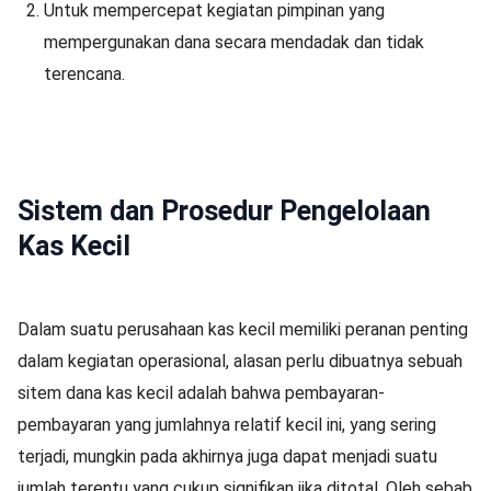
Untuk mempercepat kegiatan pimpinan yang
mempergunakan dana secara mendadak dan tidak
terencana.
Sistem dan Prosedur Pengelolaan
Kas Kecil
Dalam suatu perusahaan kas kecil memiliki peranan penting
dalam kegiatan operasional, alasan perlu dibuatnya sebuah
sitem dana kas kecil adalah bahwa pembayaran-
pembayaran yang jumlahnya relatif kecil ini, yang sering
terjadi, mungkin pada akhirnya juga dapat menjadi suatu
jumlah terentu yang cukup signifikan jika ditotal. Oleh sebab