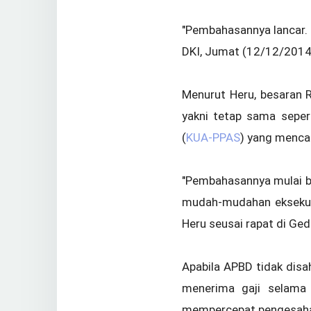
"Pembahasannya lancar. 
DKI, Jumat (12/12/2014
Menurut Heru, besaran 
yakni tetap sama seper
(
KUA-PPAS
) yang mencap
"Pembahasannya mulai bes
mudah-mudahan eksekutif 
Heru seusai rapat di Ge
Apabila APBD tidak disa
menerima gaji selama 
mempercepat pengesah